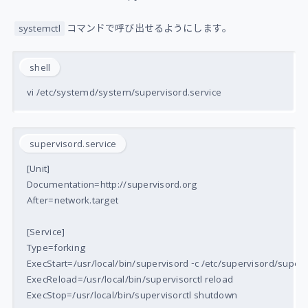
コマンドで呼び出せるようにします。
systemctl
shell
supervisord.service
[Unit]

Documentation=http://supervisord.org

After=network.target

[Service]

Type=forking

ExecStart=/usr/local/bin/supervisord -c /etc/supervisord/superv
ExecReload=/usr/local/bin/supervisorctl reload

ExecStop=/usr/local/bin/supervisorctl shutdown
