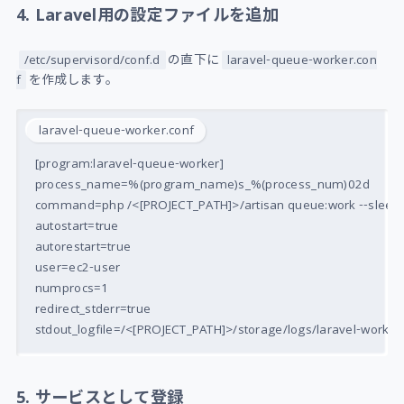
4. Laravel用の設定ファイルを追加
の直下に
/etc/supervisord/conf.d
laravel-queue-worker.con
を作成します。
f
laravel-queue-worker.conf
[program:laravel-queue-worker]

process_name=%(program_name)s_%(process_num)02d

command=php /<[PROJECT_PATH]>/artisan queue:work --sleep=
autostart=true

autorestart=true

user=ec2-user

numprocs=1

redirect_stderr=true

5. サービスとして登録